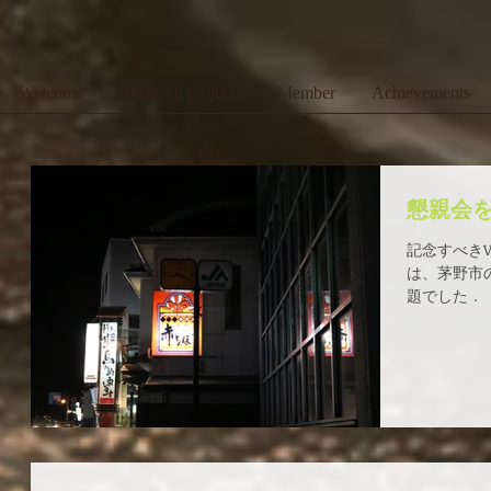
Welcome
Research projects
Member
Achievements
懇親会
記念すべきV
は、茅野市
題でした．